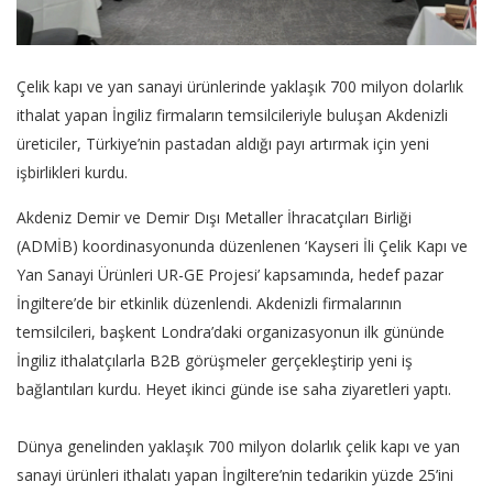
Çelik kapı ve yan sanayi ürünlerinde yaklaşık 700 milyon dolarlık
ithalat yapan İngiliz firmaların temsilcileriyle buluşan Akdenizli
üreticiler, Türkiye’nin pastadan aldığı payı artırmak için yeni
işbirlikleri kurdu.
Akdeniz Demir ve Demir Dışı Metaller İhracatçıları Birliği
(ADMİB) koordinasyonunda düzenlenen ‘Kayseri İli Çelik Kapı ve
Yan Sanayi Ürünleri UR-GE Projesi’ kapsamında, hedef pazar
İngiltere’de bir etkinlik düzenlendi. Akdenizli firmalarının
temsilcileri, başkent Londra’daki organizasyonun ilk gününde
İngiliz ithalatçılarla B2B görüşmeler gerçekleştirip yeni iş
bağlantıları kurdu. Heyet ikinci günde ise saha ziyaretleri yaptı.
Dünya genelinden yaklaşık 700 milyon dolarlık çelik kapı ve yan
sanayi ürünleri ithalatı yapan İngiltere’nin tedarikin yüzde 25’ini