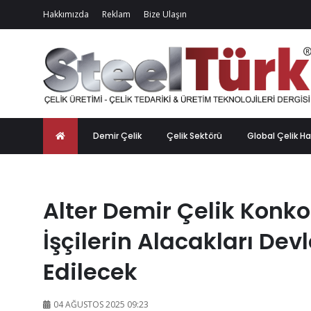
Hakkımızda
Reklam
Bize Ulaşın
Demir Çelik
Çelik Sektörü
Global Çelik Ha
Alter Demir Çelik Konko
İşçilerin Alacakları De
Edilecek
04 AĞUSTOS 2025 09:23