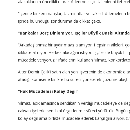
alacaklarının öncelikli olarak ödenmesi için taleplerini iletecek
“İçeride biriken maaşlar, tazminatlar ve taksitli ödemelerin bu
içinde bulunduğu zor duruma da dikkat çekti.
“Bankalar Borç Dinlemiyor, İşçiler Büyük Baskı Altında
“Arkadaşlarımız bir aydır maaş alamıyor. Hepsinin aileleri, ço
dikkate almıyor. Herkes alacağını istiyor. İşçiler de büyük bir
mücadele veriyoruz,” ifadelerini kullanan Yılmaz, konkordato sür
Alter Demir Çelik’i satın alan yeni işverenin de ekonomik ol
atadığı komiserle birlikte bu süreci yöneterek çözüme ulaştır
“Hak Mücadelesi Kolay Değil”
Yılmaz, açıklamasında sendikanın verdiği mücadeleye de deği
çalışan işçilerle sendikal örgütlenme süreci yürüttük. Bugün g
kolay değil ama birlikte mücadele ederek karşılığını alıyoruz,