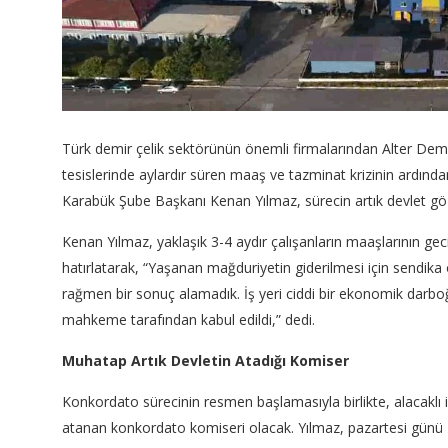
Türk demir çelik sektörünün önemli firmalarından Alter Demir
tesislerinde aylardır süren maaş ve tazminat krizinin ardınd
Karabük Şube Başkanı Kenan Yılmaz, sürecin artık devlet gözet
Kenan Yılmaz, yaklaşık 3-4 aydır çalışanların maaşlarının gecik
hatırlatarak, “Yaşanan mağduriyetin giderilmesi için sendik
rağmen bir sonuç alamadık. İş yeri ciddi bir ekonomik darbo
mahkeme tarafından kabul edildi,” dedi.
Muhatap Artık Devletin Atadığı Komiser
Konkordato sürecinin resmen başlamasıyla birlikte, alacaklı i
atanan konkordato komiseri olacak. Yılmaz, pazartesi günü K