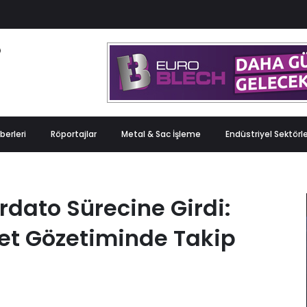
berleri
Röportajlar
Metal & Sac İşleme
Endüstriyel Sektörl
rdato Sürecine Girdi:
vlet Gözetiminde Takip