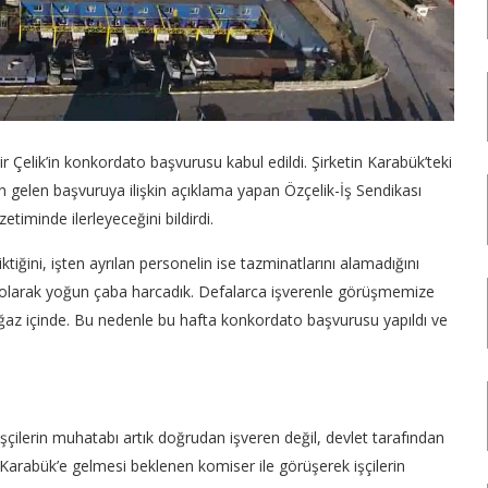
 Çelik’in konkordato başvurusu kabul edildi. Şirketin Karabük’teki
an gelen başvuruya ilişkin açıklama yapan Özçelik-İş Sendikası
iminde ilerleyeceğini bildirdi.
tiğini, işten ayrılan personelin ise tazminatlarını alamadığını
a olarak yoğun çaba harcadık. Defalarca işverenle görüşmemize
ğaz içinde. Bu nedenle bu hafta konkordato başvurusu yapıldı ve
şçilerin muhatabı artık doğrudan işveren değil, devlet tarafından
arabük’e gelmesi beklenen komiser ile görüşerek işçilerin