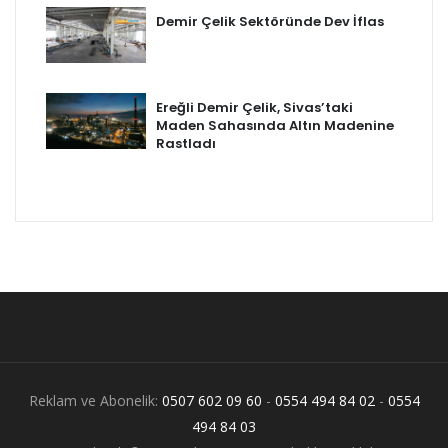
Demir Çelik Sektöründe Dev İflas
Ereğli Demir Çelik, Sivas’taki
Maden Sahasında Altın Madenine
Rastladı
Reklam ve Abonelik:
0507 602 09 60
-
0554 494 84 02
-
0554
494 84 03