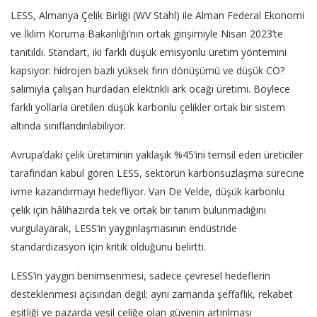
LESS, Almanya Çelik Birliği (WV Stahl) ile Alman Federal Ekonomi
ve İklim Koruma Bakanlığı’nın ortak girişimiyle Nisan 2023’te
tanıtıldı. Standart, iki farklı düşük emisyonlu üretim yöntemini
kapsıyor: hidrojen bazlı yüksek fırın dönüşümü ve düşük CO?
salımıyla çalışan hurdadan elektrikli ark ocağı üretimi. Böylece
farklı yollarla üretilen düşük karbonlu çelikler ortak bir sistem
altında sınıflandırılabiliyor.
Avrupa’daki çelik üretiminin yaklaşık %45’ini temsil eden üreticiler
tarafından kabul gören LESS, sektörün karbonsuzlaşma sürecine
ivme kazandırmayı hedefliyor. Van De Velde, düşük karbonlu
çelik için hâlihazırda tek ve ortak bir tanım bulunmadığını
vurgulayarak, LESS’in yaygınlaşmasının endüstride
standardizasyon için kritik olduğunu belirtti.
LESS’in yaygın benimsenmesi, sadece çevresel hedeflerin
desteklenmesi açısından değil; aynı zamanda şeffaflık, rekabet
eşitliği ve pazarda yeşil çeliğe olan güvenin artırılması