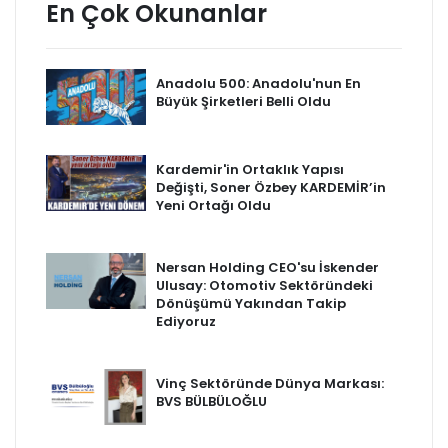
En Çok Okunanlar
Anadolu 500: Anadolu'nun En
Büyük Şirketleri Belli Oldu
Kardemir'in Ortaklık Yapısı
Değişti, Soner Özbey KARDEMİR’in
Yeni Ortağı Oldu
Nersan Holding CEO'su İskender
Ulusay: Otomotiv Sektöründeki
Dönüşümü Yakından Takip
Ediyoruz
Vinç Sektöründe Dünya Markası:
BVS BÜLBÜLOĞLU