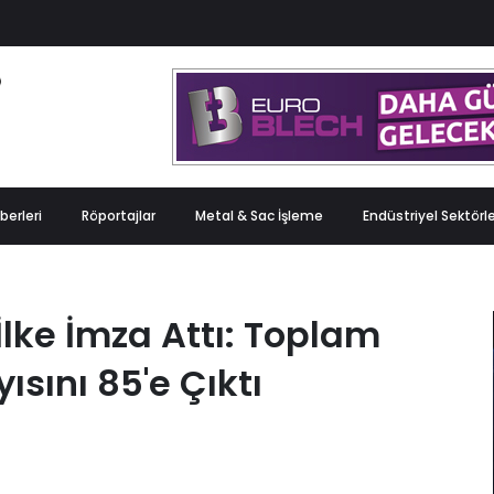
berleri
Röportajlar
Metal & Sac İşleme
Endüstriyel Sektörl
İlke İmza Attı: Toplam
ısını 85'e Çıktı