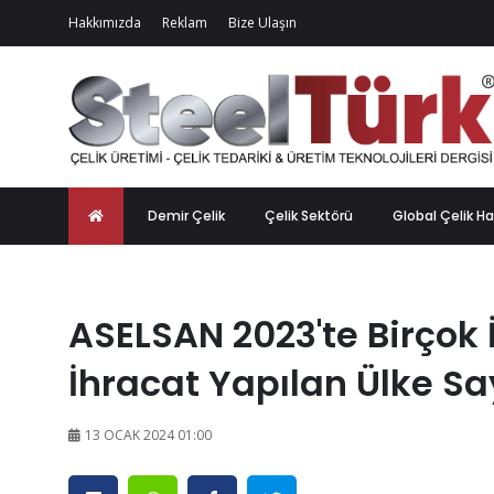
Hakkımızda
Reklam
Bize Ulaşın
Demir Çelik
Çelik Sektörü
Global Çelik Ha
ASELSAN 2023'te Birçok 
İhracat Yapılan Ülke Say
13 OCAK 2024 01:00