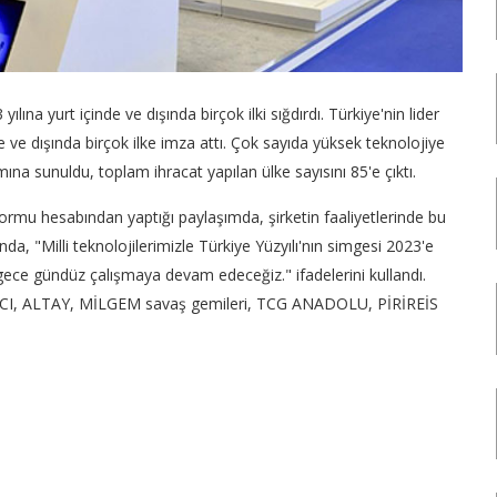
ına yurt içinde ve dışında birçok ilki sığdırdı. Türkiye'nin lider
 ve dışında birçok ilke imza attı. Çok sayıda yüksek teknolojiye
ımına sunuldu, toplam ihracat yapılan ülke sayısını 85'e çıktı.
u hesabından yaptığı paylaşımda, şirketin faaliyetlerinde bu
ında, "Milli teknolojilerimizle Türkiye Yüzyılı'nın simgesi 2023'e
n gece gündüz çalışmaya devam edeceğiz." ifadelerini kullandı.
INCI, ALTAY, MİLGEM savaş gemileri, TCG ANADOLU, PİRİREİS