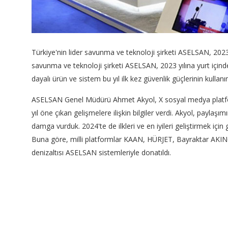
Türkiye'nin lider savunma ve teknoloji şirketi ASELSAN, 2023 yıl
savunma ve teknoloji şirketi ASELSAN, 2023 yılına yurt içinde
dayalı ürün ve sistem bu yıl ilk kez güvenlik güçlerinin kullan
ASELSAN Genel Müdürü Ahmet Akyol, X sosyal medya platform
yıl öne çıkan gelişmelere ilişkin bilgiler verdi. Akyol, paylaşım
damga vurduk. 2024'te de ilkleri ve en iyileri geliştirmek içi
Buna göre, milli platformlar KAAN, HÜRJET, Bayraktar AK
denizaltısı ASELSAN sistemleriyle donatıldı.