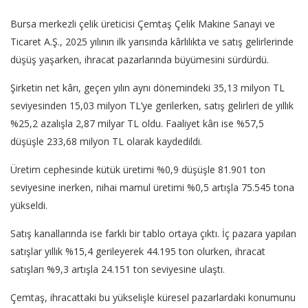
Bursa merkezli çelik üreticisi Çemtaş Çelik Makine Sanayi ve
Ticaret A.Ş., 2025 yılının ilk yarısında kârlılıkta ve satış gelirlerinde
düşüş yaşarken, ihracat pazarlarında büyümesini sürdürdü.
Şirketin net kârı, geçen yılın aynı dönemindeki 35,13 milyon TL
seviyesinden 15,03 milyon TL’ye gerilerken, satış gelirleri de yıllık
%25,2 azalışla 2,87 milyar TL oldu. Faaliyet kârı ise %57,5
düşüşle 233,68 milyon TL olarak kaydedildi.
Üretim cephesinde kütük üretimi %0,9 düşüşle 81.901 ton
seviyesine inerken, nihai mamul üretimi %0,5 artışla 75.545 tona
yükseldi.
Satış kanallarında ise farklı bir tablo ortaya çıktı. İç pazara yapılan
satışlar yıllık %15,4 gerileyerek 44.195 ton olurken, ihracat
satışları %9,3 artışla 24.151 ton seviyesine ulaştı.
Çemtaş, ihracattaki bu yükselişle küresel pazarlardaki konumunu