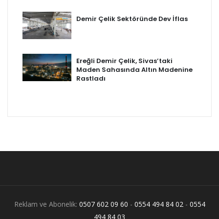
Demir Çelik Sektöründe Dev İflas
Ereğli Demir Çelik, Sivas’taki
Maden Sahasında Altın Madenine
Rastladı
Reklam ve Abonelik:
0507 602 09 60
-
0554 494 84 02
-
0554
494 84 03