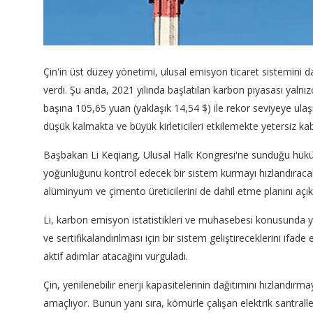
Çin'in üst düzey yönetimi, ulusal emisyon ticaret sistemini
verdi. Şu anda, 2021 yılında başlatılan karbon piyasası yalnız
başına 105,65 yuan (yaklaşık 14,54 $) ile rekor seviyeye ula
düşük kalmakta ve büyük kirleticileri etkilemekte yetersiz ka
Başbakan Li Keqiang, Ulusal Halk Kongresi'ne sunduğu hükü
yoğunluğunu kontrol edecek bir sistem kurmayı hızlandıracakl
alüminyum ve çimento üreticilerini de dahil etme planını açık
Li, karbon emisyon istatistikleri ve muhasebesi konusunda ye
ve sertifikalandırılması için bir sistem geliştireceklerini ifade 
aktif adımlar atacağını vurguladı.
Çin, yenilenebilir enerji kapasitelerinin dağıtımını hızlandırm
amaçlıyor. Bunun yanı sıra, kömürle çalışan elektrik santral