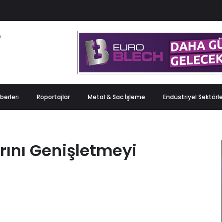
berleri
Röportajlar
Metal & Sac İşleme
Endüstriyel Sektörl
rını Genişletmeyi