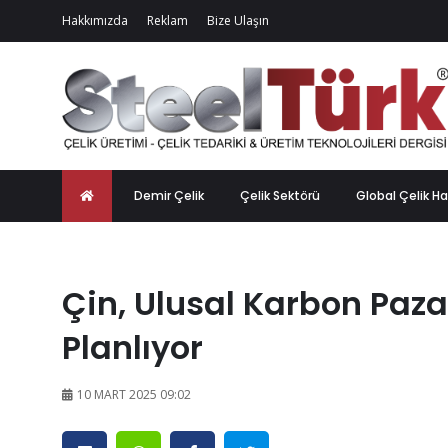
Hakkımızda
Reklam
Bize Ulaşın
Demir Çelik
Çelik Sektörü
Global Çelik Ha
Çin, Ulusal Karbon Paza
Planlıyor
10 MART 2025 09:02