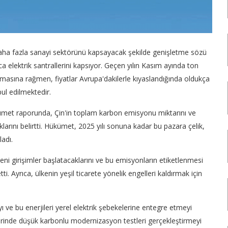
 daha fazla sanayi sektörünü kapsayacak şekilde genişletme sözü
ca elektrik santrallerini kapsıyor. Geçen yılın Kasım ayında ton
şmasına rağmen, fiyatlar Avrupa'dakilerle kıyaslandığında oldukça
bul edilmektedir.
met raporunda, Çin'in toplam karbon emisyonu miktarını ve
arını belirtti. Hükümet, 2025 yılı sonuna kadar bu pazara çelik,
ladı.
ni girişimler başlatacaklarını ve bu emisyonların etiketlenmesi
etti. Ayrıca, ülkenin yeşil ticarete yönelik engelleri kaldırmak için
ayı ve bu enerjileri yerel elektrik şebekelerine entegre etmeyi
lerinde düşük karbonlu modernizasyon testleri gerçekleştirmeyi