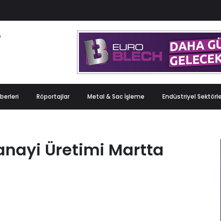
berleri
Röportajlar
Metal & Sac İşleme
Endüstriyel Sektörl
anayi Üretimi Martta