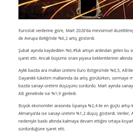
Eurostat verilerine göre, Mart 2026’da mevsimsel düzeltilm
de Avrupa Birliği’nde %0,2 artış gösterdi.
Şubat ayında kaydedilen %0,4’lük artışın ardından gelen bu s
işaret etti. Ancak büyüme oranı piyasa beklentilerinin altında 
Aylık bazda ara malları üretimi Euro Bölgesi’nde %0,5, AB’de 
Dayanıklı tüketim mallarında da artış görülürken, sermaye mal
bazda sanayi üretimi düşüşünü sürdürdü. Mart ayında sanayi
AB genelinde ise %1,9 geriledi.
Büyük ekonomiler arasında İspanya %2,4 ile en güçlü artışı 
Almanya’da ise sanayi üretimi %1,2 düşüş gösterdi. Veriler,
nedeniyle baskı altında kalmaya devam ettiğini ortaya koya
sürdürdüğüne işaret etti.