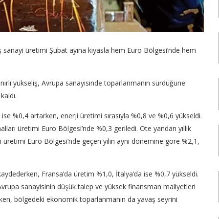
iş sanayi üretimi Şubat ayına kıyasla hem Euro Bölgesi’nde hem
ınırlı yükseliş, Avrupa sanayisinde toparlanmanın sürdüğüne
kaldı.
ise %0,4 artarken, enerji üretimi sırasıyla %0,8 ve %0,6 yükseldi.
ları üretimi Euro Bölgesi’nde %0,3 geriledi. Öte yandan yıllık
 üretimi Euro Bölgesi’nde geçen yılın aynı dönemine göre %2,1,
kaydederken, Fransa’da üretim %1,0, İtalya’da ise %0,7 yükseldi.
 Avrupa sanayisinin düşük talep ve yüksek finansman maliyetleri
rken, bölgedeki ekonomik toparlanmanın da yavaş seyrini