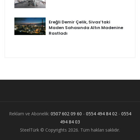
Ereğli Demir Çelik, Sivas’taki
Maden Sahasında Altın Madenine
Rastladı
Reklam ve Abonelik:
0507 602 09 60
-
0554 494 84 02
-
0554
494 84 03
SteelTürk © Copyrights 2026. Tüm hakları saklıdır.