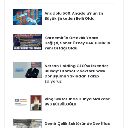
Anadolu 500: Anadolu'nun En
Büyük Şirketleri Belli Oldu
Kardemir'in Ortaklık Yapısı
Değişti, Soner Özbey KARDEMİR’in
Yeni Ortağı Oldu
Nersan Holding CEO'su İskender
Ulusay: Otomotiv Sektöründeki
Dönüşümü Yakından Takip
Ediyoruz
Vinç Sektöründe Dünya Markası:
BVS BÜLBÜLOĞLU
Demir Çelik Sektöründe Dev İflas