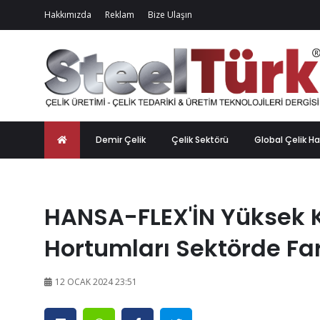
Hakkımızda
Reklam
Bize Ulaşın
Demir Çelik
Çelik Sektörü
Global Çelik Ha
HANSA-FLEX'İN Yüksek Ka
Hortumları Sektörde Far
12 OCAK 2024 23:51