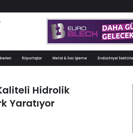
berleri
Röportajlar
Metal & Sac İşleme
Endüstriyel Sektörl
liteli Hidrolik
k Yaratıyor