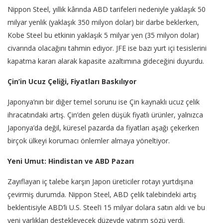
Nippon Steel, yıllık kârında ABD tarifeleri nedeniyle yaklaşık 50
milyar yenlik (yaklaşık 350 milyon dolar) bir darbe beklerken,
Kobe Steel bu etkinin yaklaşık 5 milyar yen (35 milyon dolar)
civarında olacağını tahmin ediyor. JFE ise bazı yurt içi tesislerini
kapatma kararı alarak kapasite azaltımına gideceğini duyurdu.
Çin’in Ucuz Çeliği, Fiyatları Baskılıyor
Japonya’nın bir diğer temel sorunu ise Çin kaynaklı ucuz çelik
ihracatındaki artış. Çin’den gelen düşük fiyatlı ürünler, yalnızca
Japonya’da değil, küresel pazarda da fiyatları aşağı çekerken
birçok ülkeyi korumacı önlemler almaya yöneltiyor.
Yeni Umut: Hindistan ve ABD Pazarı
Zayıflayan iç talebe karşın Japon üreticiler rotayı yurtdışına
çevirmiş durumda. Nippon Steel, ABD çelik talebindeki artış
beklentisiyle ABD’li U.S. Steel’i 15 milyar dolara satın aldı ve bu
yeni varlıkları destekleyecek düzeyde yatırım sözü verdi.