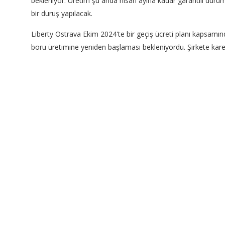
bekleniyor. Üretim şu anda nisan ayına kadar garantili durumd
bir duruş yapılacak.
Liberty Ostrava Ekim 2024'te bir geçiş ücreti planı kapsamınd
boru üretimine yeniden başlaması bekleniyordu. Şirkete kare ve