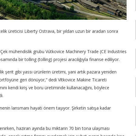
çelik üreticisi Liberty Ostrava, bir yıldan uzun bir aradan sonra
a Çek mühendislik grubu Vútkovice Machinery Trade (CE Industries
mında bir tolling (tolling) projesi aracılığıyla finanse ediliyor.
ik şerit gibi yassı ürünlerin üretimi, yani artık pazara yeniden
portföyüne geri dönüyor,” dedi Vítkovice Makine Ticareti
mını kendi kiriş ve boru üretiminde kullanacağını, böylece
i.
nenin lansmanı hayati önem taşıyor. Şirketin satışa kadar
nirken, haziran ayında bu miktarın 70 bin tona ulaşması