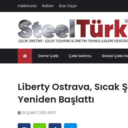
Hakkımızda
Reklam
Bize Ulaşın
Demir Çelik
Çelik Sektörü
Global Çelik Ha
Liberty Ostrava, Sıcak 
Yeniden Başlattı
03 ŞUBAT 2025 09:37