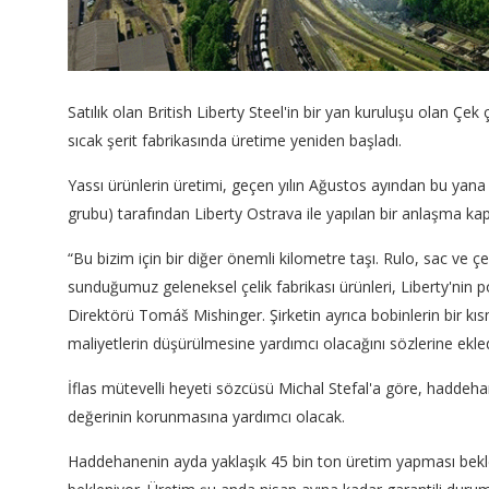
Satılık olan British Liberty Steel'in bir yan kuruluşu olan Çek 
sıcak şerit fabrikasında üretime yeniden başladı.
Yassı ürünlerin üretimi, geçen yılın Ağustos ayından bu yan
grubu) tarafından Liberty Ostrava ile yapılan bir anlaşma kapsa
“Bu bizim için bir diğer önemli kilometre taşı. Rulo, sac ve çel
sunduğumuz geleneksel çelik fabrikası ürünleri, Liberty'nin 
Direktörü Tomáš Mishinger. Şirketin ayrıca bobinlerin bir kıs
maliyetlerin düşürülmesine yardımcı olacağını sözlerine ekled
İflas mütevelli heyeti sözcüsü Michal Stefal'a göre, haddeha
değerinin korunmasına yardımcı olacak.
Haddehanenin ayda yaklaşık 45 bin ton üretim yapması bekle