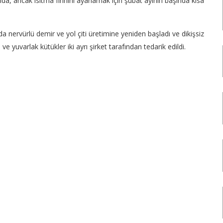
a, ancak ısıtma fırınını ayarlamak için şubat ayının başında kısa
a nervürlü demir ve yol çiti üretimine yeniden başladı ve dikişsiz
 yuvarlak kütükler iki ayrı şirket tarafından tedarik edildi.