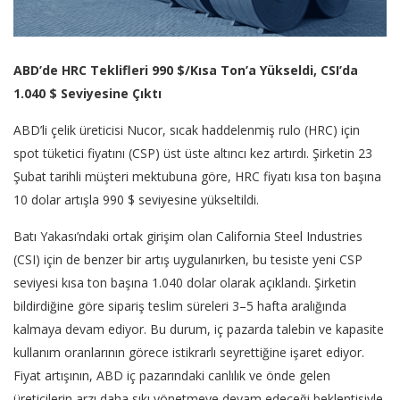
ABD’de HRC Teklifleri 990 $/Kısa Ton’a Yükseldi, CSI’da
1.040 $ Seviyesine Çıktı
ABD’li çelik üreticisi Nucor, sıcak haddelenmiş rulo (HRC) için
spot tüketici fiyatını (CSP) üst üste altıncı kez artırdı. Şirketin 23
Şubat tarihli müşteri mektubuna göre, HRC fiyatı kısa ton başına
10 dolar artışla 990 $ seviyesine yükseltildi.
Batı Yakası’ndaki ortak girişim olan California Steel Industries
(CSI) için de benzer bir artış uygulanırken, bu tesiste yeni CSP
seviyesi kısa ton başına 1.040 dolar olarak açıklandı. Şirketin
bildirdiğine göre sipariş teslim süreleri 3–5 hafta aralığında
kalmaya devam ediyor. Bu durum, iç pazarda talebin ve kapasite
kullanım oranlarının görece istikrarlı seyrettiğine işaret ediyor.
Fiyat artışının, ABD iç pazarındaki canlılık ve önde gelen
üreticilerin arzı daha sıkı yönetmeye devam edeceği beklentisiyle