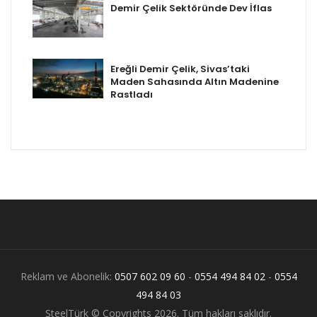
Demir Çelik Sektöründe Dev İflas
Ereğli Demir Çelik, Sivas’taki
Maden Sahasında Altın Madenine
Rastladı
Reklam ve Abonelik:
0507 602 09 60
-
0554 494 84 02
-
0554
494 84 03
SteelTürk © Copyrights 2026. Tüm hakları saklıdır.