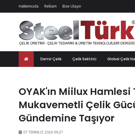
Hakkımızda
Reklam
Bize Ulaşın
Demir Çelik
Çelik Sektörü
Global Çelik Ha
OYAK'ın Miilux Hamlesi 
Mukavemetli Çelik Güc
Gündemine Taşıyor
07 TEMMUZ 2026 09:27