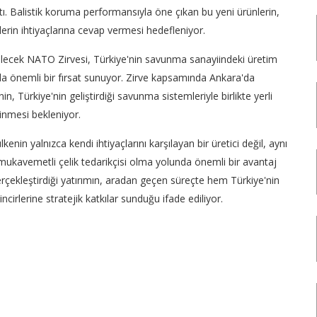
nıttı. Balistik koruma performansıyla öne çıkan bu yeni ürünlerin,
rin ihtiyaçlarına cevap vermesi hedefleniyor.
lecek NATO Zirvesi, Türkiye'nin savunma sanayiindeki üretim
 da önemli bir fırsat sunuyor. Zirve kapsamında Ankara'da
, Türkiye'nin geliştirdiği savunma sistemleriyle birlikte yerli
dinmesi bekleniyor.
enin yalnızca kendi ihtiyaçlarını karşılayan bir üretici değil, aynı
 mukavemetli çelik tedarikçisi olma yolunda önemli bir avantaj
erçekleştirdiği yatırımın, aradan geçen süreçte hem Türkiye'nin
irlerine stratejik katkılar sunduğu ifade ediliyor.