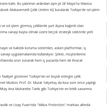
ine kattı. Bu yatırımın ardından aynı yıl 28 Mayıs'ta Manisa
üksek Mukavemetli Çelik Üretim AŞ kurularak Türkiye'de ısıl işlem
 ve ısıl işlem görmüş çeliklerde yurt dışına bağımlı olan
unma sanayi başta olmak üzere birçok stratejik sektörde yerli
 mayın ve balistik koruma sistemleri, askeri platformlar, iş
sanayi uygulamalarında kullanılıyor. Şirket, müşterilerine
ndartlarında ürün sunarak hem iç pazarda hem de ihracat
 faaliyet gösteren Türkiye'nin en büyük entegre çelik
Genel Müdürü Prof. Dr. Murat Yalçıntaş da kısa süre önce yaptığı
ltay Ana Muharebe Tankı gibi Türkiye'nin en kritik savunma
ılık ve Uzay Fuarı'nda "Miilux Protection" markası altında