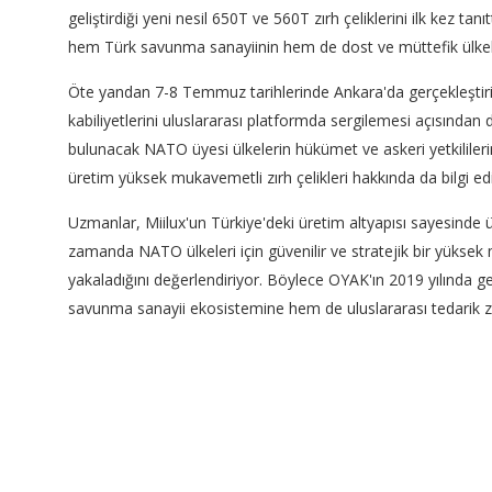
geliştirdiği yeni nesil 650T ve 560T zırh çeliklerini ilk kez ta
hem Türk savunma sanayiinin hem de dost ve müttefik ülkele
Öte yandan 7-8 Temmuz tarihlerinde Ankara'da gerçekleştiri
kabiliyetlerini uluslararası platformda sergilemesi açısından
bulunacak NATO üyesi ülkelerin hükümet ve askeri yetkililerinin
üretim yüksek mukavemetli zırh çelikleri hakkında da bilgi e
Uzmanlar, Miilux'un Türkiye'deki üretim altyapısı sayesinde ülk
zamanda NATO ülkeleri için güvenilir ve stratejik bir yüksek
yakaladığını değerlendiriyor. Böylece OYAK'ın 2019 yılında g
savunma sanayii ekosistemine hem de uluslararası tedarik zinc