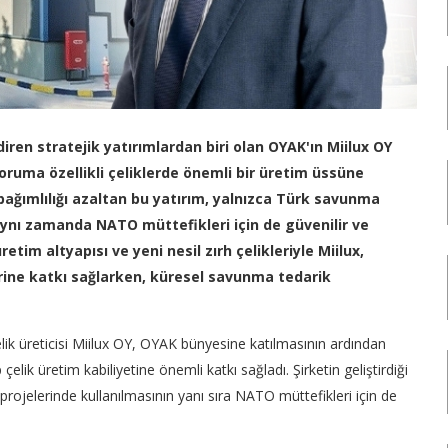
ren stratejik yatırımlardan biri olan OYAK'ın Miilux OY
ruma özellikli çeliklerde önemli bir üretim üssüne
 bağımlılığı azaltan bu yatırım, yalnızca Türk savunma
 aynı zamanda NATO müttefikleri için de güvenilir ve
retim altyapısı ve yeni nesil zırh çelikleriyle Miilux,
rine katkı sağlarken, küresel savunma tedarik
ik üreticisi Miilux OY, OYAK bünyesine katılmasının ardından
lik üretim kabiliyetine önemli katkı sağladı. Şirketin geliştirdiği
 projelerinde kullanılmasının yanı sıra NATO müttefikleri için de