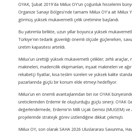
OYAK, Şubat 2019'da Miilux OY'un çoğunluk hisselerini bünyes
Organize Sanayi Bölgesi'nde tamamı Miilux OY'a ait Miilux Y
görmüş yüksek mukavemetli çelik üretimine başlandı.
Bu yatırımla birlikte, uzun yıllar boyunca yüksek mukavemetli
Türkiye'nin tedarik güvenliği önemli ölçüde güçlenirken, sav
üretim kapasitesi artırıldı.
Miilux'un ürettiği yüksek mukavemetli çelikler; zırhlı araçlar,
makineleri, madencilik ekipmanları, inşaat makineleri ve ağır 
rekabetçi fiyatlar, kısa teslim süreleri ve yüksek kalite sta
pazarlarında güçlü bir konum elde etmeyi hedefliyor.
Miilux'un en önemli avantajlarından biri ise OYAK bünyesinde
üreticilerinden Erdemir ile oluşturduğu güçlü sinerji. OYAK 
değerlendirmede, Erdemir'in Milli Uçak Gemisi (MUGEM) ve A
projelerinde stratejik görev üstlendiğine dikkat çekmişti.
Miilux OY, son olarak SAHA 2026 Uluslararası Savunma, Havac