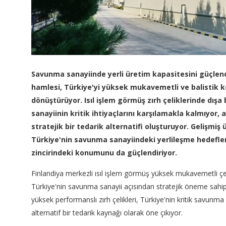
Savunma sanayiinde yerli üretim kapasitesini güçlendi
hamlesi, Türkiye'yi yüksek mukavemetli ve balistik ko
dönüştürüyor. Isıl işlem görmüş zırh çeliklerinde dışa
sanayiinin kritik ihtiyaçlarını karşılamakla kalmıyor,
stratejik bir tedarik alternatifi oluşturuyor. Gelişmiş ü
Türkiye'nin savunma sanayiindeki yerlileşme hedefle
zincirindeki konumunu da güçlendiriyor.
Finlandiya merkezli ısıl işlem görmüş yüksek mukavemetli çel
Türkiye'nin savunma sanayii açısından stratejik öneme sahip çe
yüksek performanslı zırh çelikleri, Türkiye'nin kritik savunma
alternatif bir tedarik kaynağı olarak öne çıkıyor.