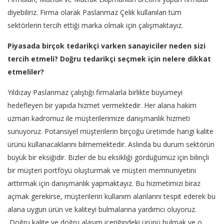
diyebiliriz. Firma olarak Paslanmaz Çelik kullanılan tüm
sektörlerin tercih ettiği marka olmak için çalışmaktayız.
Piyasada birçok tedarikçi varken sanayiciler neden sizi
tercih etmeli? Doğru tedarikçi seçmek için nelere dikkat
etmeliler?
Yıldızay Paslanmaz çalıştığı firmalarla birlikte büyümeyi
hedefleyen bir yapıda hizmet vermektedir. Her alana hakim
uzman kadromuz ile müşterilerimize danışmanlık hizmeti
sunuyoruz. Potansiyel müşterilerin birçoğu üretimde hangi kalite
ürünü kullanacaklarını bilmemektedir. Aslında bu durum sektörün
büyük bir eksiğidir. Bizler de bu eksikliği gördüğümüz için bilinçli
bir müşteri portföyü oluşturmak ve müşteri memnuniyetini
arttırmak için danışmanlık yapmaktayız. Bu hizmetimizi biraz
açmak gerekirse, müşterilerin kullanım alanlarını tespit ederek bu
alana uygun ürün ve kaliteyi bulmalarına yardımcı oluyoruz.
Doğru kalite ve doğru alaşım içeriğindeki ürünü bulmak ve o