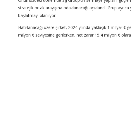
Önümüzdeki dönemde SIJ Group’un sermaye yapısını güçlend
stratejik ortak arayışına odaklanacağı açıklandı. Grup ayrıca
başlatmayı planlıyor.
Hatırlanacağı üzere şirket, 2024 yılında yaklaşık 1 milyar €
milyon € seviyesine gerilerken, net zarar 15,4 milyon € olara