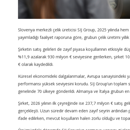
Slovenya merkezli çelik üreticisi SIJ Group, 2025 yılında he
yayımladığı faaliyet raporuna göre, grubun çelik üretimi yıll
Şirketin satış gelirleri de zayıf piyasa koşullarının etkisiyle dü
%11,9 azalarak 930 milyon € seviyesine gerilerken, şirket 1
€ olarak kaydedildi.
Küresel ekonomideki dalgalanmalar, Avrupa sanayisindeki ya
performansı yüksek seviyesini korudu. SIJ Group’un toplam sa
genelinde 70 ülkeye gönderildi. Almanya ve İtalya grubun en
Şirket, 2026 yılının ilk çeyreğinde ise 237,7 milyon € satış g
gerçekleşti. Uzun süredir devam eden zayıf seyrin ardından p
ifade edilirken, mevcut koşulların halen zorlu olduğu ve topar