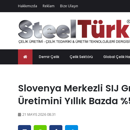
Hakkımızda
Reklam
Bize Ulaşın
Demir Çelik
Çelik Sektörü
Global Çelik Ha
Slovenya Merkezli SIJ G
Üretimini Yıllık Bazda %
21 MAYIS 2026 08:31