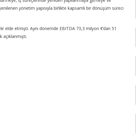
irmeye, iş süreçlerinde yeniden yapılanmaya gitmeye ve
 yenilenen yönetim yapısıyla birlikte kapsamlı bir dönüşüm süreci
 gelir elde etmişti. Aynı dönemde EBITDA 73,3 milyon €’dan 51
k açıklanmıştı.