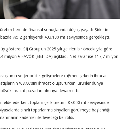
m üretim hem de finansal sonuçlarında düşüş yaşadı. Şirketin
ık bazda %5,2 gerileyerek 433.100 mt seviyesinde gerçekleşti.
şüş gösterdi. SIJ Group’un 2025 yılı gelirleri bir önceki yıla göre
0,4 milyon € FAVÖK (EBITDA) açıkladı. Net zarar ise 117,7 milyon
vaşlama ve jeopolitik gelişmelere rağmen şirketin ihracat
tışlarının %87,6’sını ihracat oluştururken, ürünler dünya
 büyük ihracat pazarları olmaya devam etti.
eliri elde ederken, toplam çelik üretimi 87.000 mt seviyesinde
iyasalarda sınırlı toparlanma sinyalleri görülmeye başlandığı
lanmanın kademeli ilerleyeceği belirtildi.