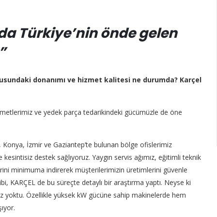
da Türkiye’nin önde gelen
”
nusundaki donanımı ve hizmet kalitesi ne durumda? Karçel
hizmetlerimiz ve yedek parça tedarikindeki gücümüzle de öne
ra, Konya, İzmir ve Gaziantep’te bulunan bölge ofislerimiz
 kesintisiz destek sağlıyoruz. Yaygın servis ağımız, eğitimli teknik
erini minimuma indirerek müşterilerimizin üretimlerini güvenle
bi, KARÇEL de bu süreçte detaylı bir araştırma yaptı. Neyse ki
iz yoktu. Özellikle yüksek kW gücüne sahip makinelerde hem
ıyor.