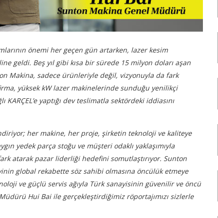
rımlarının önemi her geçen gün artarken, lazer kesim
e geldi. Beş yıl gibi kısa bir sürede 15 milyon doları aşan
n Makina, sadece ürünleriyle değil, vizyonuyla da fark
 firma, yüksek kW lazer makinelerinde sunduğu yenilikçi
 KARÇEL’e yaptığı dev teslimatla sektördeki iddiasını
riyor; her makine, her proje, şirketin teknoloji ve kaliteye
yaygın yedek parça stoğu ve müşteri odaklı yaklaşımıyla
ark atarak pazar liderliği hedefini somutlaştırıyor. Sunton
ayinin global rekabette söz sahibi olmasına öncülük etmeye
loji ve güçlü servis ağıyla Türk sanayisinin güvenilir ve öncü
üdürü Hui Bai ile gerçekleştirdiğimiz röportajımızı sizlerle