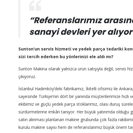
“Referanslarımız arasın
sanayi devleri yer alıyor
Sunton’un servis hizmeti ve yedek parça tedariki ko
sizi tercih ederken bu yönlerinizi ele aldı mı?
Sunton Makina olarak yalnızca ürün satışıyla değil, servis 
çıkıyoruz.
İstanbul Hadımköy’deki fabrikamız, İkitelli ofisimiz ile Anka
sayesinde Türkiye’nin dört bir yanında müşterilerimize hızlı ve
ekibimiz ve güçlü yedek parça stoklarımız, olası duruş sürel
sürdürmelerine imkân tanıyor. Her büyük yatırımda olduğu gi
satın alınması planlanan makine grubunda çok fazla rakibim
kurulu makine sayısı hem de referanslarımız büyük önem taş