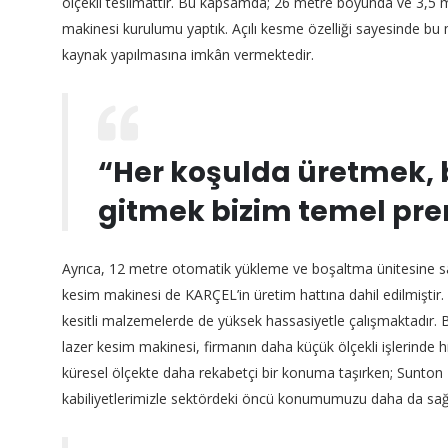
ölçekli teslimattır. Bu kapsamda; 26 metre boyunda ve 3,5 
makinesi kurulumu yaptık. Açılı kesme özelliği sayesinde bu 
kaynak yapılmasına imkân vermektedir.
“Her koşulda üretmek, 
gitmek bizim temel pre
Ayrıca, 12 metre otomatik yükleme ve boşaltma ünitesine 
kesim makinesi de KARÇEL’in üretim hattına dahil edilmiştir. B
kesitli malzemelerde de yüksek hassasiyetle çalışmaktadır. B
lazer kesim makinesi, firmanın daha küçük ölçekli işlerinde 
küresel ölçekte daha rekabetçi bir konuma taşırken; Sunton
kabiliyetlerimizle sektördeki öncü konumumuzu daha da sağ