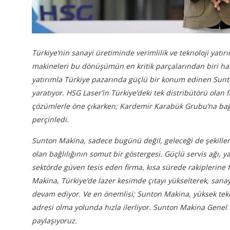
Türkiye’nin sanayi üretiminde verimlilik ve teknoloji yatı
makineleri bu dönüşümün en kritik parçalarından biri halin
yatırımla Türkiye pazarında güçlü bir konum edinen Sunto
yaratıyor. HSG Laser’in Türkiye’deki tek distribütörü olan
çözümlerle öne çıkarken; Kardemir Karabük Grubu’na bağlı
perçinledi.
Sunton Makina, sadece bugünü değil, geleceği de şekillendi
olan bağlılığının somut bir göstergesi. Güçlü servis ağı, 
sektörde güven tesis eden firma, kısa sürede rakiplerine f
Makina, Türkiye’de lazer kesimde çıtayı yükselterek, san
devam ediyor. Ve en önemlisi; Sunton Makina, yüksek tekno
adresi olma yolunda hızla ilerliyor. Sunton Makina Genel M
paylaşıyoruz.