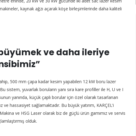
metre eninde, 20 kW ve 30 kW gücünde iki adet sac lazer kesim
makineler, kaynak ağzı açarak köşe birleşimlerinde daha kaliteli
büyümek ve daha ileriye
nsibimiz”
sahip, 500 mm çapa kadar kesim yapabilen 12 kW boru lazer
u sistem, yuvarlak boruların yanı sıra kare profiller ile H, U ve I
unun yanında, küçük çaplı borular için özel olarak tasarlanan
hız ve hassasiyet sağlamaktadır. Bu büyük yatırım, KARÇEL’i
 Makina ve HSG Laser olarak biz de güçlü ürün gamımız ve servis
lamlaştırmış olduk.