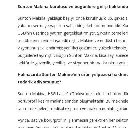
Sunton Makina kuruluşu ve bugünlere gelişi hakkında b
Sunton Makina, yaklaşık beş yıl önce kurulmuş olup, şirket s
yabancı sermaye yapısına sahip bir şirket konumundadır. K
USD’nin üzerinde yatırım gerçekleştirmiştir. Şirketin temelle
tecrübeleri üzerine inşa edilmiştir. Makine ve endüstri teknol
vizyonunu şekillendirmiş; yenilikçi çözümler, yüksek teknoloji 
bugünlere taşımıştır. Bugün Sunton Makina, kısa sayılabilecek b
sektörde güvenilir, yenilikçi ve vizyoner bir marka olma yolu
Halihazırda Sunton Makine’nın ürün yelpazesi hakkında
tedarik ediyorsunuz?
Sunton Makina, HSG Laser’in Türkiye’deki tek distribütörüdür
boru/profil kesim makinelerinden oluşmaktadır. Bu makineler
tarım makineleri, medikal ekipman ve makina imalatı gibi bir
Ayrıca, sac ve boru/profilin işlenmesini gerektiren her sektö
pazarının önde gelen firmalarından biri olan Sunton Makina,