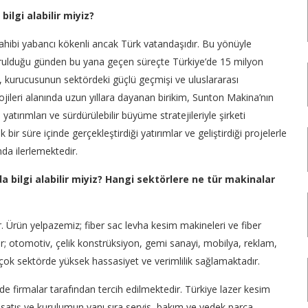
ilgi alabilir miyiz?
ahibi yabancı kökenli ancak Türk vatandaşıdır. Bu yönüyle
urulduğu günden bu yana geçen süreçte Türkiye’de 15 milyon
ri, kurucusunun sektördeki güçlü geçmişi ve uluslararası
ojileri alanında uzun yıllara dayanan birikim, Sunton Makina’nın
yatırımları ve sürdürülebilir büyüme stratejileriyle şirketi
ir süre içinde gerçekleştirdiği yatırımlar ve geliştirdiği projelerle
nda ilerlemektedir.
 bilgi alabilir miyiz? Hangi sektörlere ne tür makinalar
. Ürün yelpazemiz; fiber sac levha kesim makineleri ve fiber
; otomotiv, çelik konstrüksiyon, gemi sanayi, mobilya, reklam,
çok sektörde yüksek hassasiyet ve verimlilik sağlamaktadır.
rde firmalar tarafından tercih edilmektedir. Türkiye lazer kesim
 satış ve kurulumun yanı sıra servis, bakım ve yedek parça