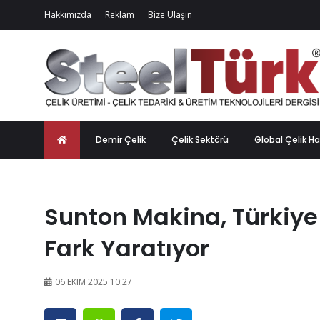
Hakkımızda
Reklam
Bize Ulaşın
Demir Çelik
Çelik Sektörü
Global Çelik Ha
Sunton Makina, Türkiye
Fark Yaratıyor
06 EKIM 2025 10:27