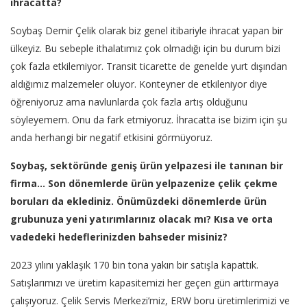
ihracatta?
Soybaş Demir Çelik olarak biz genel itibariyle ihracat yapan bir
ülkeyiz. Bu sebeple ithalatımız çok olmadığı için bu durum bizi
çok fazla etkilemiyor. Transit ticarette de genelde yurt dışından
aldığımız malzemeler oluyor. Konteyner de etkileniyor diye
öğreniyoruz ama navlunlarda çok fazla artış olduğunu
söyleyemem. Onu da fark etmiyoruz. İhracatta ise bizim için şu
anda herhangi bir negatif etkisini görmüyoruz.
Soybaş, sektöründe geniş ürün yelpazesi ile tanınan bir
firma… Son dönemlerde ürün yelpazenize çelik çekme
boruları da eklediniz. Önümüzdeki dönemlerde ürün
grubunuza yeni yatırımlarınız olacak mı? Kısa ve orta
vadedeki hedeflerinizden bahseder misiniz?
2023 yılını yaklaşık 170 bin tona yakın bir satışla kapattık.
Satışlarımızı ve üretim kapasitemizi her geçen gün arttırmaya
çalışıyoruz. Çelik Servis Merkezi’miz, ERW boru üretimlerimizi ve