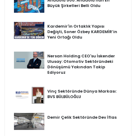
Anadolu 500: Anadolu'nun En
Büyük Şirketleri Belli Oldu
Kardemir'in Ortaklık Yapısı
Değişti, Soner Özbey KARDEMİR’in
Yeni Ortağı Oldu
Nersan Holding CEO'su İskender
Ulusay: Otomotiv Sektöründeki
Dönüşümü Yakından Takip
Ediyoruz
Vinç Sektöründe Dünya Markası:
BVS BÜLBÜLOĞLU
Demir Çelik Sektöründe Dev İflas