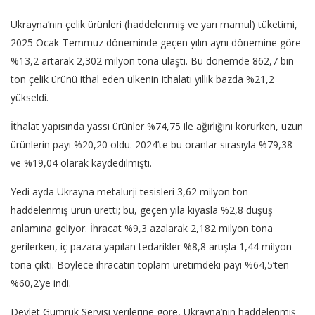
Ukrayna’nın çelik ürünleri (haddelenmiş ve yarı mamul) tüketimi,
2025 Ocak-Temmuz döneminde geçen yılın aynı dönemine göre
%13,2 artarak 2,302 milyon tona ulaştı. Bu dönemde 862,7 bin
ton çelik ürünü ithal eden ülkenin ithalatı yıllık bazda %21,2
yükseldi.
İthalat yapısında yassı ürünler %74,75 ile ağırlığını korurken, uzun
ürünlerin payı %20,20 oldu. 2024’te bu oranlar sırasıyla %79,38
ve %19,04 olarak kaydedilmişti.
Yedi ayda Ukrayna metalurji tesisleri 3,62 milyon ton
haddelenmiş ürün üretti; bu, geçen yıla kıyasla %2,8 düşüş
anlamına geliyor. İhracat %9,3 azalarak 2,182 milyon tona
gerilerken, iç pazara yapılan tedarikler %8,8 artışla 1,44 milyon
tona çıktı. Böylece ihracatın toplam üretimdeki payı %64,5’ten
%60,2’ye indi.
Devlet Gümrük Servisi verilerine göre, Ukrayna’nın haddelenmiş