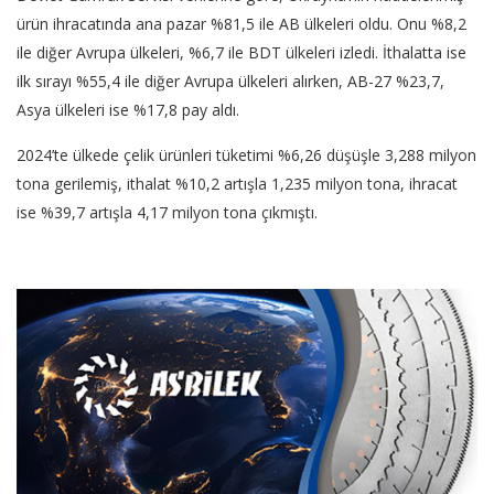
ürün ihracatında ana pazar %81,5 ile AB ülkeleri oldu. Onu %8,2
ile diğer Avrupa ülkeleri, %6,7 ile BDT ülkeleri izledi. İthalatta ise
ilk sırayı %55,4 ile diğer Avrupa ülkeleri alırken, AB-27 %23,7,
Asya ülkeleri ise %17,8 pay aldı.
2024’te ülkede çelik ürünleri tüketimi %6,26 düşüşle 3,288 milyon
tona gerilemiş, ithalat %10,2 artışla 1,235 milyon tona, ihracat
ise %39,7 artışla 4,17 milyon tona çıkmıştı.